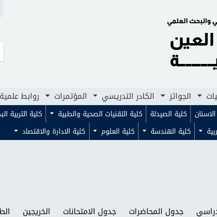
N
لجوائز
الكادر التدريسي
المؤتمرات
روابط علمية
مجلا
يات
الجوائز
الكادر التدريسي
المؤتمرات
روابط علمية
لاسنان
كلية الصيدلة
كلية التقنيات الصحية والطبية
كلية التربية ال
ربية
كلية الهندسة
كلية العلوم
كلية الادارة والاقتصاد
دراسي
جدول المحاضرات
جدول الامتحانات
الخريجين
الطل