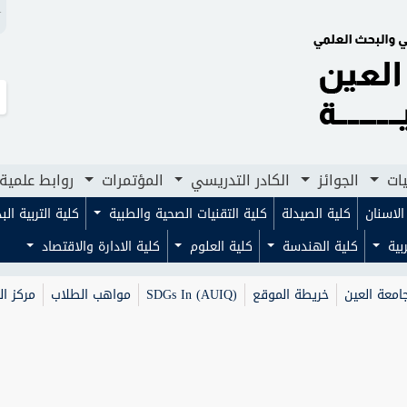
N
لجوائز
الكادر التدريسي
المؤتمرات
روابط علمية
مجلا
يات
الجوائز
الكادر التدريسي
المؤتمرات
روابط علمية
لاسنان
كلية الصيدلة
كلية التقنيات الصحية والطبية
كلية التربية ال
ربية
كلية الهندسة
كلية العلوم
كلية الادارة والاقتصاد
امعة العين
خريطة الموقع
SDGs In (AUIQ)
مواهب الطلاب
مركز ال